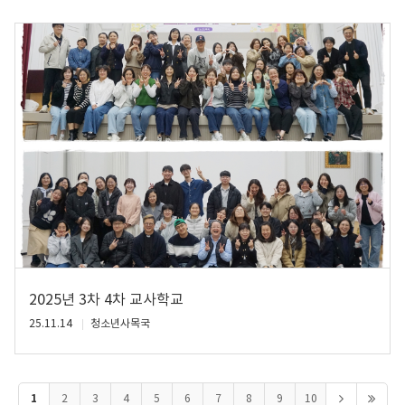
2025년 3차 4차 교사학교
25.11.14
청소년사목국
1
2
3
4
5
6
7
8
9
10