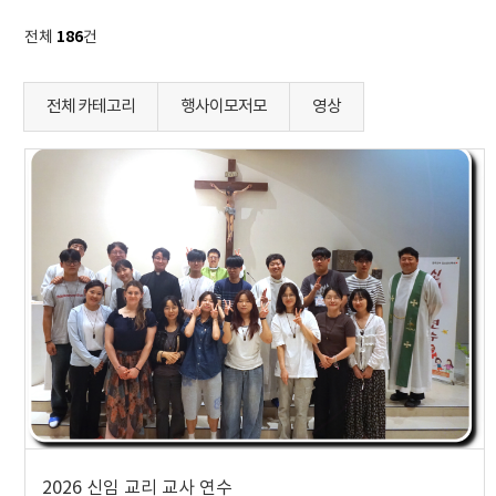
186
전체
건
전체 카테고리
행사이모저모
영상
2026 신임 교리 교사 연수