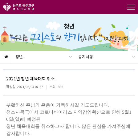
청년
청년
공지사항
2021년 청년 체육대회 취소
작성일
2021/05/04 07:57
조회
885
부활하신 주님의 은총이 가득하시길 기도드립니다
.
청소사목국에서 코로나바이러스 지역감염확산으로 인해
5
월
1
6
일
(
일
)
에 예정된
청년 체육대회를 취소하고자 합니다
.
많은 관심을 가져주심에
감사합니다
.