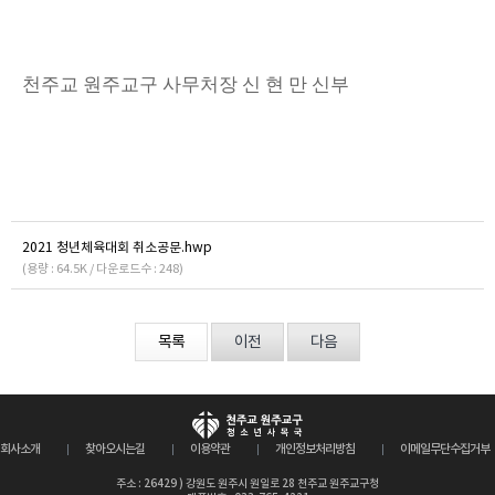
천주교 원주교구 사무처장 신 현 만 신부
2021 청년체육대회 취소공문.hwp
(용량 : 64.5K / 다운로드수 : 248)
목록
이전
다음
회사소개
찾아오시는길
이용약관
개인정보처리방침
이메일무단수집거부
주소 : 26429 ) 강원도 원주시 원일로 28 천주교 원주교구청