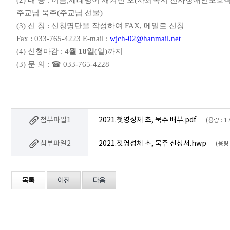
(2)
내 용
:
이름
,
세례명이 새겨진 초
(
사회복지 천사장애인보호작
주교님 묵주
(
주교님 선물
)
(3)
신 청
:
신청명단을 작성하여
FAX,
메일로 신청
Fax : 033-765-4223 E-mail :
wjch-02@hanmail.net
(4)
신청마감
: 4
월
18
일
(
일
)
까지
(3)
문 의
:
☎
033-765-4228
첨부파일1
2021.첫영성체 초, 묵주 배부.pdf
(용량 : 1
첨부파일2
2021.첫영성체 초, 묵주 신청서.hwp
(용량 
목록
이전
다음