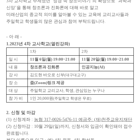
3
차 교사학교 주제였던
‘
성경 속 창조이야기
’
의 확장으로
‘
과학과
신앙
’
을 통해 창조론과 진화론에 대해 바로 알고
미래산업의 종교적 의미를 알아볼 수 있는 교육에 교리교사들과
주일학교 학생들의 많은 관심과 참여 부탁드립니다
.
-
아 래
-
1.2023
년
4
차 교사학교
(
열린강좌
)
1
차
2
차
일 시
11
월
6
일
(
월
) 19:00~21:00
11
월
20
일
(
월
) 19:00~21:00
내 용
창조론과 진화론
인공지능
(AI)
강 사
김도현 바오로 신부
(
대구대교구
)
장 소
줌
(Zoom)
링크 제공
대 상
주일학교 교리교사
,
학생
,
관심있는 누구나
참 가 비
1
인
20,000
원
(
주일학교 학생은 무료
)
2.
신청 및 마감
(1)
신청계좌
:
농협
317-0026-5476-11
예금주
: (
재
)
천주교유지재단
(2)
신청마감
: 10
월
29
일
(
일
)
까지
,
신청서와 입금이 확인돼야 접수
완료됩니다
.