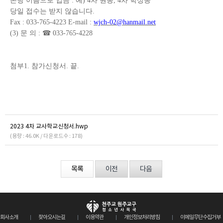
본당 이름으로 입금
:
예
) 4
차 원동
, 4
차 학성동
당일 접수는 받지 않습니다
.
Fax : 033-765-4223 E-mail :
wjch-02@hanmail.net
(3)
문 의
:
☎
033-765-4228
첨부
1.
참가신청서
.
끝
.
2023 4차 교사학교신청서.hwp
(용량 : 46.0K / 다운로드수 : 178)
목록
이전
다음
회사소개
찾아오시는길
이용약관
개인정보처리방침
이메일무단수집거부