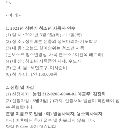
다
.
-
아 래
-
1. 2021
년 상반기 청소년 사목자 연수
(1)
일 시
: 2021
년
3
월
9
일
(
화
) ~ 11
일
(
목
)
(2)
장 소
:
성지배론 은총의 성모마리아 기도학교
(3)
내 용
:
오늘도 살아숨쉬는 청소년 사목
(
돈보스코 청소년영성
․
사목 연구소
/
이진옥 페트라
)
(4)
대 상
:
청소년 사목중인 사제
,
수도자
(5)
준 비 물
:
세면도구
,
미사준비
(6)
참 가 비
: 1
인
150,000
원
2.
신청 및 마감
(1)
신청계좌
:
농협
312-0206-6040-01
예금주
:
김정하
(2)
신청마감
:
3
월
3
일
(
수
)
까지
,
신청서와 입금이 확인돼야 접
수 완료됩니다
.
본당 이름으로 입금
:
예
)
원동사목자
,
용소막사목자
마감 이후에는 추가 접수 및 환불되지 않습니다
.
당일 접수는 받지 않습니다
.